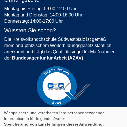
Montag bis Freitag: 09:00-12:00 Uhr
Montag und Dienstag: 14:00-16:00 Uhr
Donnerstag: 14:00-17:00 Uhr
Wussten Sie schon?
Die Kreisvolkshochschule Südwestpfalz ist gemäß
rheinland-pfälzischem Weiterbildungsgesetz staatlich
anerkannt und trägt das Qualitätssiegel für Maßnahmen
der
Bundesagentur für Arbeit (AZAV)
AGB
Impressum
Datenschutz
Wir speichern und verarbeiten Ihre personenbezogenen
Informationen für folgende Zwecke:
Speicherung von Einstellungen dieser Anwendung,