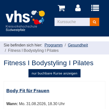
Menü
aufklappe
Kurse
suchen
Sie befinden sich hier:
Programm
Gesundheit
Fitness I Bodystyling I Pilates
Fitness I Bodystyling I Pilates
nur buchbare
Kurse anzeigen
Kursübersicht.
Tabellenüberschriften
Body Fit für Frauen
können
sortiert
Wann:
Mo.
31.08.2026, 18.30 Uhr
werden.