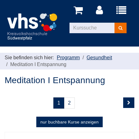
Menü
aufklappe
Kurse
suchen
Sie befinden sich hier:
Programm
Gesundheit
Meditation I Entspannung
Meditation I Entspannung
Seite
Seiten
1
2
1
blättern
von
2
nur buchbare
Kurse anzeigen
Kursübersicht.