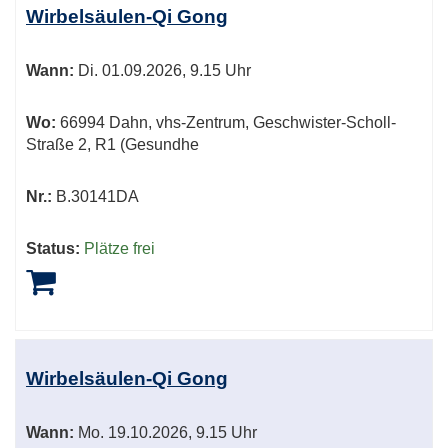
Tabellenüberschriften
Wirbelsäulen-Qi Gong
können
sortiert
Wann:
Di.
01.09.2026, 9.15 Uhr
werden.
Wo:
66994 Dahn, vhs-Zentrum, Geschwister-Scholl-
Straße 2, R1 (Gesundhe
Nr.:
B.30141DA
Status:
Plätze frei
Wirbelsäulen-Qi Gong
Wann:
Mo.
19.10.2026, 9.15 Uhr