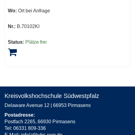
Wo:
Ort bei Anfrage
Nr.:
B.70102KI
Status:
Plätze frei
Kreisvolkshochschule Südwestpfalz
Delaware Avenue 12 | 66953 Pirmasens
Postadresse:
Postfach 2265, 66930 Pirmasens
Tel: 06331 809-336
E-Mail:
info(at)kvhs-swp.de