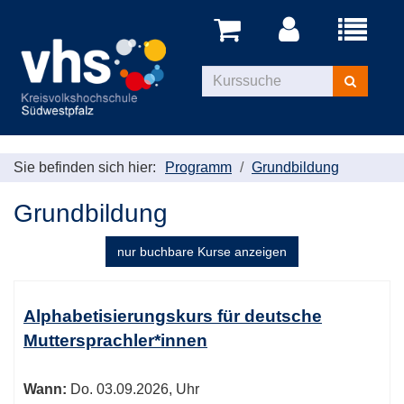
Menü
aufklappe
Kurse
suchen
Sie befinden sich hier:
Programm
Grundbildung
Grundbildung
nur buchbare
Kurse anzeigen
Kursübersicht.
Tabellenüberschriften
Alphabetisierungskurs für deutsche
können
Muttersprachler*innen
sortiert
werden.
Wann:
Do.
03.09.2026, Uhr