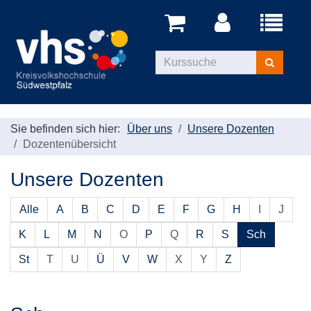
Menü
aufklappe
Kurse
suchen
Sie befinden sich hier:
Über uns
Unsere Dozenten
Dozentenübersicht
Unsere Dozenten
Alle
A
B
C
D
E
F
G
H
I
J
K
L
M
N
O
P
Q
R
S
Sch
St
T
U
Ü
V
W
X
Y
Z