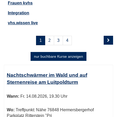
Frauen kvhs
Integration
vhs.wissen live
Seite
Seiten
1
2
3
4
1
blättern
von
4
nur buchbare
Kurse anzeigen
Kursübersicht.
Tabellenüberschriften
Nachtschwärmer im Wald und auf
können
Sternenreise am Luitpoldturm
sortiert
werden.
Wann:
Fr.
14.08.2026, 19.30 Uhr
Wo:
Treffpunkt: Nähe 76848 Hermersbergerhof
Parkplatz Ritterstein "Pri