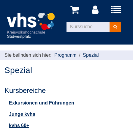
Menü
aufklappe
Kurse
suchen
Sie befinden sich hier:
Programm
Spezial
Spezial
Kursbereiche
Exkursionen und Führungen
Junge kvhs
kvhs 60+