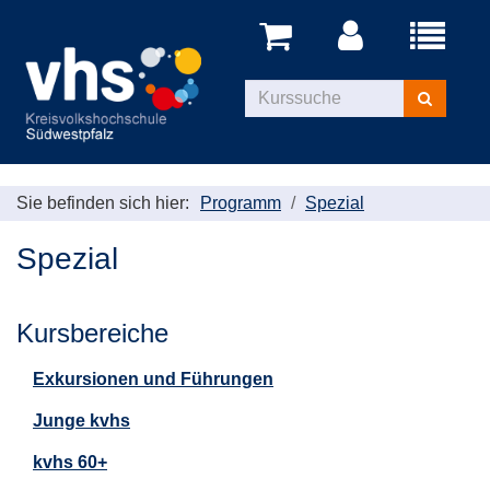
Menü
aufklappe
Kurse
suchen
Sie befinden sich hier:
Programm
Spezial
Spezial
Kursbereiche
Exkursionen und Führungen
Junge kvhs
kvhs 60+