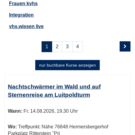
Frauen kvhs
Integration
vhs.wissen live
Seite
Seiten
1
2
3
4
1
blättern
von
4
nur buchbare
Kurse anzeigen
Kursübersicht.
Tabellenüberschriften
Nachtschwärmer im Wald und auf
können
Sternenreise am Luitpoldturm
sortiert
werden.
Wann:
Fr.
14.08.2026, 19.30 Uhr
Wo:
Treffpunkt: Nähe 76848 Hermersbergerhof
Parkplatz Ritterstein "Pri