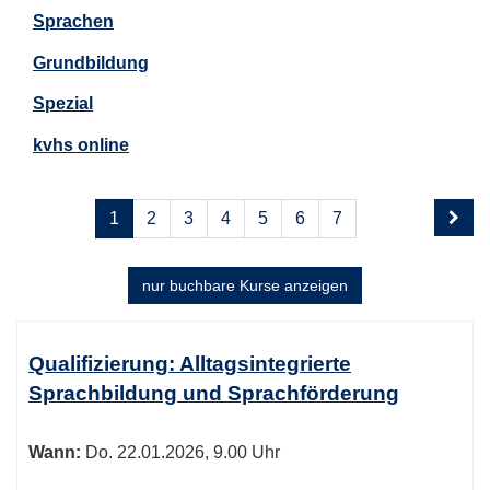
Sprachen
Grundbildung
Spezial
kvhs online
Seite
Seiten
1
2
3
4
5
6
7
1
blättern
von
7
nur buchbare
Kurse anzeigen
Kursübersicht.
Tabellenüberschriften
Qualifizierung: Alltagsintegrierte
können
Sprachbildung und Sprachförderung
sortiert
werden.
Wann:
Do.
22.01.2026, 9.00 Uhr