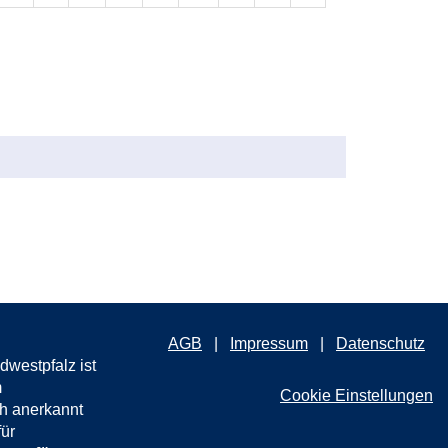
AGB
Impressum
Datenschutz
westpfalz ist
m
Cookie Einstellungen
ch anerkannt
für