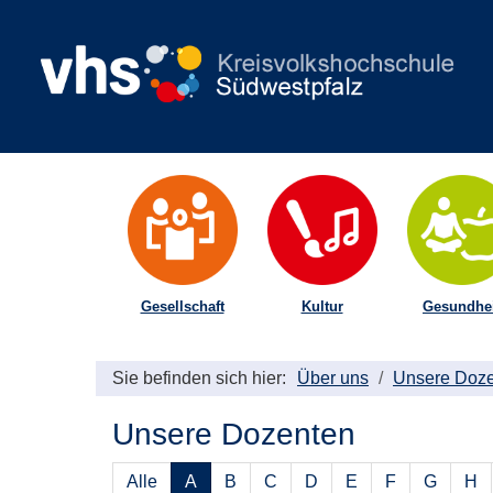
Gesellschaft
Kultur
Gesundhei
Sie befinden sich hier:
Über uns
Unsere Doz
Unsere Dozenten
Alle
A
B
C
D
E
F
G
H