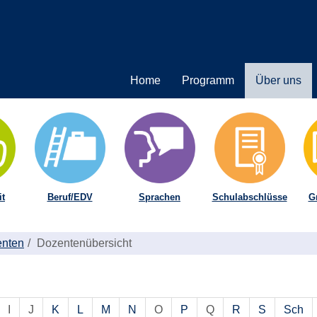
Home
Programm
Über uns
t
Beruf/EDV
Sprachen
Schulabschlüsse
G
enten
Dozentenübersicht
I
J
K
L
M
N
O
P
Q
R
S
Sch