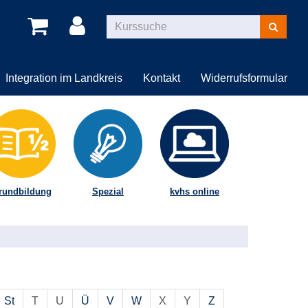
Kurse
suchen
Integration im Landkreis
Kontakt
Widerrufsformular
rundbildung
Spezial
kvhs online
St
T
U
Ü
V
W
X
Y
Z